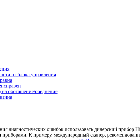
ения
ости от блока управления
равна
неисправен
) на обогащение/обеднение
ензина
я диагностических ошибок использовать дилерский прибор Hi-sca
ми приборами. К примеру, международный сканер, рекомендова