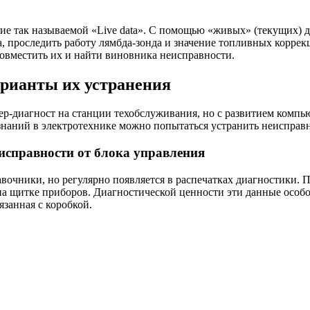
ие так называемой «Live data». С помощью «живых» (текущих) 
, проследить работу лямбда-зонда и значение топливных корре
овместить их и найти виновника неисправности.
рианты их устранения
р-диагност на станции техобслуживания, но с развитием компь
знаний в электротехнике можно попытаться устранить неисправ
исправности от блока управления
авочники, но регулярно появляется в распечатках диагностики. П
щитке приборов. Диагностической ценности эти данные особо н
язанная с коробкой.