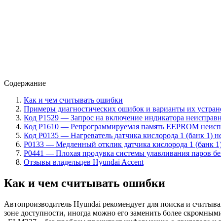
Содержание
Как и чем считывать ошибки
Примеры диагностических ошибок и варианты их устран
Код Р1529 — Запрос на включение индикатора неисправн
Код P1610 — Репрограммируемая память EEPROM неисп
Код P0135 — Нагреватель датчика кислорода 1 (банк 1) 
P0133 — Медленный отклик датчика кислорода 1 (банк 1
P0441 — Плохая продувка системы улавливания паров б
Отзывы владельцев Hyundai Accent
Как и чем считывать ошибки
Автопроизводитель Hyundai рекомендует для поиска и считывани
зоне доступности, иногда можно его заменить более скромны