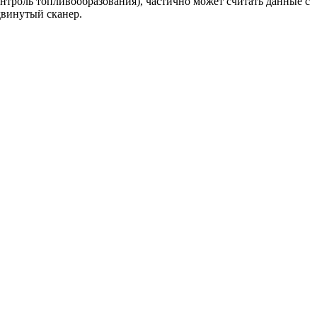
онтроль топливообразования), частично может считать данные с
двинутый сканер.