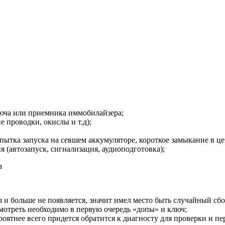
юча или приемника иммобилайзера;
 проводки, окислы и т.д);
тка запуска на севшем аккумуляторе, короткое замыкание в це
 (автозапуск, сигнализация, аудиоподготовка);
 и больше не появляется, значит имел место быть случайный сб
смотреть необходимо в первую очередь «допы» и ключ;
ероятнее всего придется обратится к диагносту для проверки и п