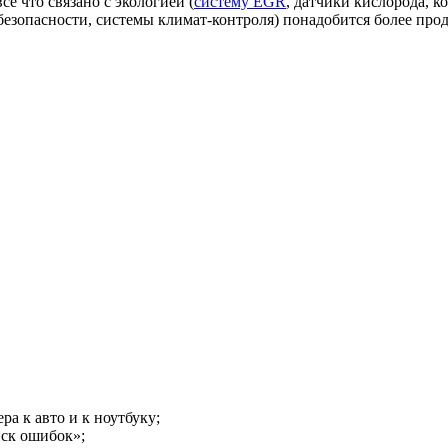
е что связано с экологией (
систему EGR
, датчики кислорода, к
езопасности, системы климат-контроля) понадобится более про
а к авто и к ноутбуку;
иск ошибок»;