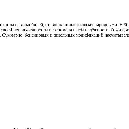
остранных автомобилей, ставших по-настоящему народными. В 9
аря своей неприхотливости и феноменальной надёжности. О живу
. Суммарно, бензиновых и дизельных модификаций насчитывало