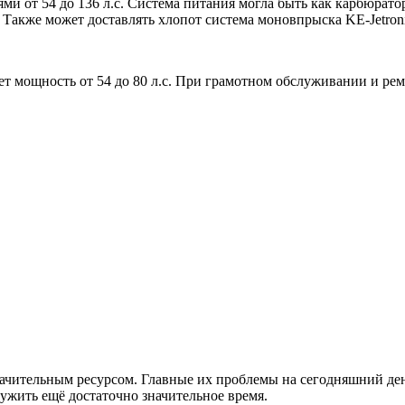
ями от 54 до 136 л.с. Система питания могла быть как карбюра
 Также может доставлять хлопот система моновпрыска KE-Jetroni
ает мощность от 54 до 80 л.с. При грамотном обслуживании и р
ачительным ресурсом. Главные их проблемы на сегодняшний день
ужить ещё достаточно значительное время.