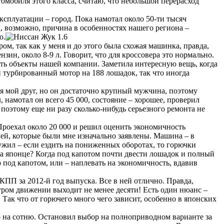
втомобиля этого класса, считаю, что небольшой перерасход
ксплуатации – город. Пока намотал около 50-ти тысяч
, возможно, причина в особенностях нашего региона –
о.
ом, так как у меня и до этого была схожая машинка, правда,
зин, около 8-9 л. Говорит, что для кроссовера это нормально.
ать объекты нашей компании. Заметила интересную вещь, когда
ки турбированный мотор на 188 лошадок, так что иногда
лся мой друг, но он достаточно крупный мужчина, поэтому
, намотал он всего 45 000, состояние – хорошее, проверил
, поэтому еще ни разу сколько-нибудь серьезного ремонта не
 Проехал около 20 000 и решил оценить экономичность
лей, которые были мне изначально заявлены. Машина – в
ружил – если ездить на пониженных оборотах, то горючки
 на японце? Когда под капотом почти двести лошадок и полный
р под капотом, или – наплевать на экономичность, вдавив
КПП за 2012-й год выпуска. Все в ней отлично. Правда,
стром движении выходит не менее десяти! Есть один нюанс –
 Так что от горючего много чего зависит, особенно в японских
его на сотню. Остановил выбор на полноприводном варианте за