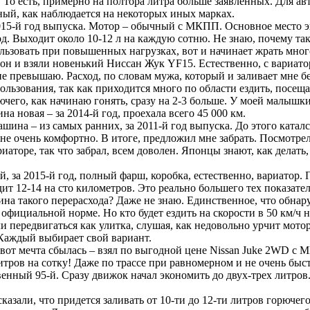
м. То есть, примерно на полтора литра больше заявленных. Для а
ный, как наблюдается на некоторых иных марках.
 2015-й год выпуска. Мотор – обычный с МКПП. Основное место э
д. Выходит около 10-12 л на каждую сотню. Не знаю, почему так
льзовать при повышенных нагрузках, вот и начинает жрать мног
он и взяли новенький Ниссан Жук YF15. Естественно, с вариатор
е превышаю. Расход, по словам мужа, который и заливает мне бен
ользования, так как приходится много по области ездить, посещ
рючего, как начинаю гонять, сразу на 2-3 больше. У моей малыш
а новая – за 2014-й год, проехала всего 45 000 км.
ашина – из самых ранних, за 2011-й год выпуска. До этого ката
не очень комфортно. В итоге, предложил мне забрать. Посмотрел
риаторе, так что забрал, всем доволен. Японцы знают, как делать
 за 2015-й год, полный фарш, коробка, естественно, вариатор.
т 12-14 на сто километров. Это реально большего тех показате
чина такого перерасхода? Даже не знаю. Единственное, что обна
официальной норме. Но кто будет ездить на скорости в 50 км/ч
и передвигаться как улитка, слушая, как недовольно урчит мото
 Каждый выбирает свой вариант.
от мечта сбылась – взял по выгодной цене Nissan Juke 2WD с М
итров на сотку! Даже по трассе при равномерном и не очень бы
венный 95-й. Сразу движок начал экономить до двух-трех литров.
сказали, что придется заливать от 10-ти до 12-ти литров горюч