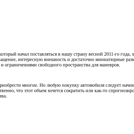
оторый начал поставляться в нашу страну весной 2011-го года, 
нащение, интересную внешность и достаточно миниатюрные разм
и и ограничениями свободного пространства для маневров.
 приобрести многие. Но любую покупку автомобиля следует начин
венно, что этот объем хочется сократить или как-то спрогнозир
ива.