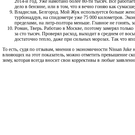
2014-й год. Уже намотано более 80-ти тысяч. Все работае
дело в бензине, или в том, что я вечно гоняю как сумасш
Владислав, Белгород. Мой Жук используется больше женой,
турбонаддув, на спидометре уже 75 000 километров. Экон
пределами, на литр-полтора меньше. Главное не гонять, з
Роман, Тверь. Работаю в Москве, поэтому замерял тольк
за сто тысяч. Проверял расход, выходит в среднем от вос
достаточно тепло, даже при сильных морозах. Так что я
То есть, судя по отзывам, мнения о экономичности Nissan Juke
влияющих на этот показатель, можно отметить превышение скор
зиму, которая всегда вносит свои коррективы в любые заявле