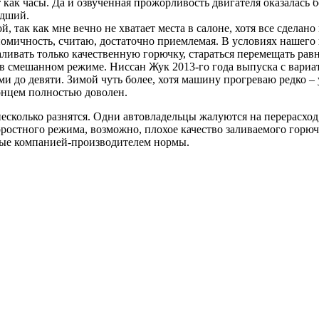
т как часы. Да и озвученная прожорливость двигателя оказалась 
едший.
 так как мне вечно не хватает места в салоне, хотя все сделано 
омичность, считаю, достаточно приемлемая. В условиях нашего н
аливать только качественную горючку, стараться перемещать равн
о в смешанном режиме. Ниссан Жук 2013-го года выпуска с вар
ьми до девяти. Зимой чуть более, хотя машину прогреваю редко – 
понцем полностью доволен.
 несколько разнятся. Одни автовладельцы жалуются на перерасход
остного режима, возможно, плохое качество заливаемого горюче
нные компанией-производителем нормы.