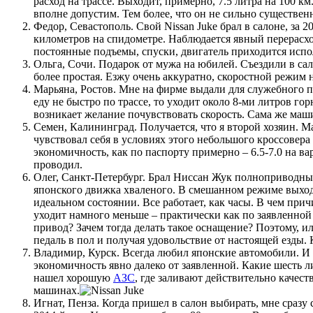
расход на трассе. Выходит, примерно, 7.5 литра на 100 к
вполне допустим. Тем более, что он не сильно существен
Федор, Севастополь. Свой Nissan Juke брал в салоне, за
километров на спидометре. Наблюдается явный перерасхо
постоянные подъемы, спуски, двигатель приходится испо
Ольга, Сочи. Подарок от мужа на юбилей. Съездили в сал
более простая. Езжу очень аккуратно, скоростной режим н
Марьяна, Ростов. Мне на фирме выдали для служебного п
еду не быстро по трассе, то уходит около 8-ми литров го
возникает желание почувствовать скорость. Сама же машин
Семен, Калининград. Получается, что я второй хозяин. М
чувствовал себя в условиях этого небольшого кроссовера 
экономичность, как по паспорту примерно – 6.5-7.0 на ва
проводил.
Олег, Санкт-Петербург. Брал Ниссан Жук полноприводный,
японского движка хваленого. В смешанном режиме выходи
идеальном состоянии. Все работает, как часы. В чем при
уходит намного меньше – практически как по заявленной 
привод? Зачем тогда делать такое оснащение? Поэтому, ил
педаль в пол и получая удовольствие от настоящей езды.
Владимир, Курск. Всегда любил японские автомобили. И в
экономичность явно далеко от заявленной. Какие шесть л
нашел хорошую
АЗС
, где заливают действительно качест
машинах.
Игнат, Пенза. Когда пришел в салон выбирать, мне сразу 