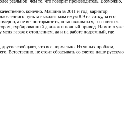
более реальной, чем то, что говорит производитель. Возможно,
качественно, конечно. Машина за 2011-й год, вариатор,
аселенного пункта выходит максимум 8-9 на сотку, за его
омерно, а не вечно тормозить, останавливаться, разгоняться.
иатором, турбированный движок и полный привод. Намотал уже
у меня гараж с отоплением, да и на работе подземный, где
, другие сообщают, что все нормально. Из явных проблем,
го. Естественно, не стоит сбрасывать со счетов нашу русскую