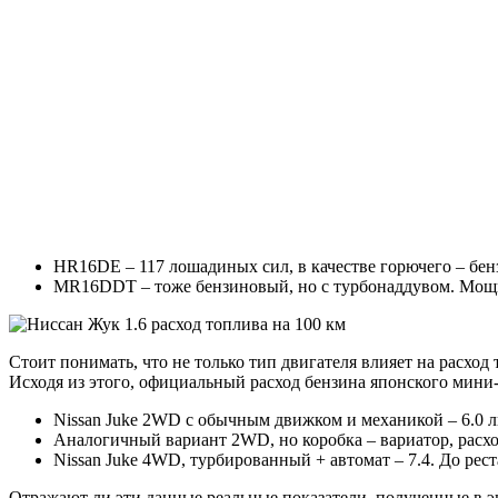
HR16DE – 117 лошадиных сил, в качестве горючего – бен
MR16DDT – тоже бензиновый, но с турбонаддувом. Мощн
Стоит понимать, что не только тип двигателя влияет на расход
Исходя из этого, официальный расход бензина японского мини-
Nissan Juke 2WD с обычным движком и механикой – 6.0 л
Аналогичный вариант 2WD, но коробка – вариатор, расход
Nissan Juke 4WD, турбированный + автомат – 7.4. До рес
Отражают ли эти данные реальные показатели, полученные в э