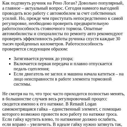
Как подтянуть ручник на Рено Логан? Довольно популярный,
а главное – актуальный вопрос. Сегодня намного выгодней
проводить всю работу с автомобилем за счет собственных
усилий. Но, прежде чем приступать непосредственно к самой
регулировке, необходимо проверить предварительную
работоспособность стояночного тормоза. Опытные
автомобилисты и специалисты по ремонту авто рекомендуют
проверять эффективность работы ручника спустя каждые 30
тысяч пройденных километров. Работоспособность
проверяется следующим образом:
Затягивается ручник до упора;
Включается первая передача и плавно отпускается
педаль сцепления;
Если двигатель не заглох и машина начала катиться – на
лицо неисправности в работе элемента тормозной
системы.
Не смотря на то, что трос часто приходится полностью менять,
в большинстве случаев весь регулировочный процесс
сводится именно к его натяжке. В Renault Logan
самоконтрящаяся гайка – единственный элемент, с помощью
которого возможно провести всю работу по натяжке троса.
Если гайку крутить влево, то натяжение должно ослабить,
если вправо – увеличить. В идеале гайку нужно затянуть так,