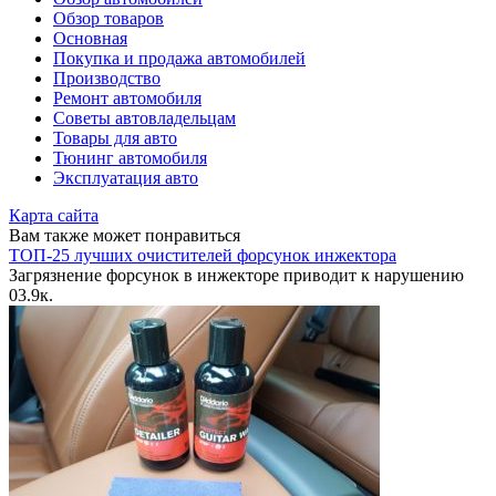
Обзор товаров
Основная
Покупка и продажа автомобилей
Производство
Ремонт автомобиля
Советы автовладельцам
Товары для авто
Тюнинг автомобиля
Эксплуатация авто
Карта сайта
Вам также может понравиться
ТОП-25 лучших очистителей форсунок инжектора
Загрязнение форсунок в инжекторе приводит к нарушению
0
3.9к.