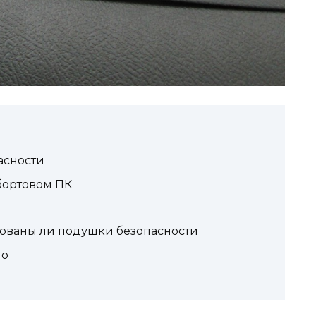
асности
бортовом ПК
зованы ли подушки безопасности
но