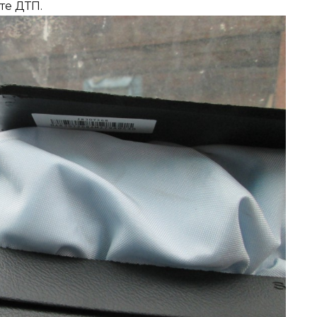
те ДТП.