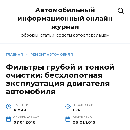
Перейти
Автомобильный
к
содержанию
информационный онлайн
журнал
обзоры, статьи, советы автовладельцам
ГЛАВНАЯ
»
РЕМОНТ АВТОМОБИЛЯ
Фильтры грубой и тонкой
очистки: бесхлопотная
эксплуатация двигателя
автомобиля
НА ЧТЕНИЕ
ПРОСМОТРОВ
4 мин
1.7к.
ОПУБЛИКОВАНО
ОБНОВЛЕНО
07.01.2016
08.01.2016