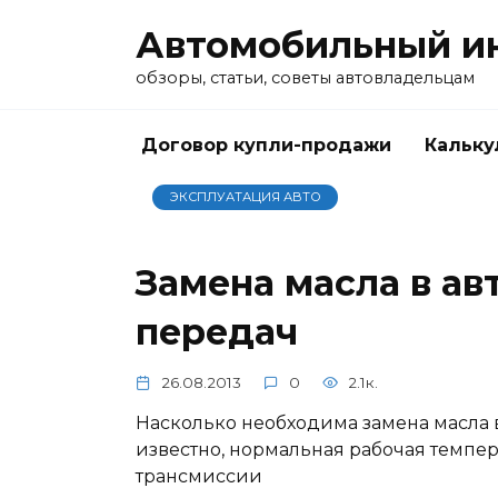
Перейти
Автомобильный и
к
содержанию
обзоры, статьи, советы автовладельцам
Договор купли-продажи
Кальку
ЭКСПЛУАТАЦИЯ АВТО
Замена масла в а
передач
26.08.2013
0
2.1к.
Насколько необходима замена масла 
известно, нормальная рабочая темпер
трансмиссии