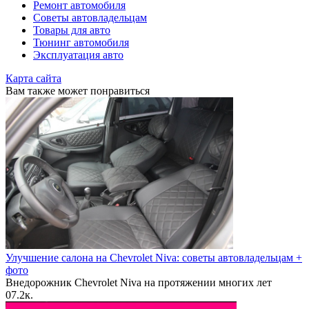
Ремонт автомобиля
Советы автовладельцам
Товары для авто
Тюнинг автомобиля
Эксплуатация авто
Карта сайта
Вам также может понравиться
Улучшение салона на Chevrolet Niva: советы автовладельцам +
фото
Внедорожник Chevrolet Niva на протяжении многих лет
0
7.2к.