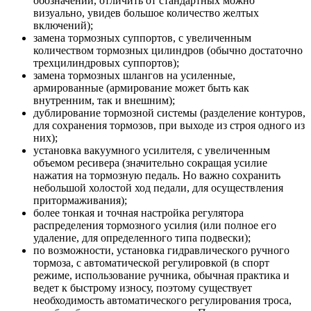
обозначений, отличить от стандартных можно
визуально, увидев большое количество желтых
включений);
замена тормозных суппортов, с увеличенным
количеством тормозных цилиндров (обычно достаточно
трехцилиндровых суппортов);
замена тормозных шлангов на усиленные,
армированные (армирование может быть как
внутренним, так и внешним);
дублирование тормозной системы (разделение контуров,
для сохранения тормозов, при выходе из строя одного из
них);
установка вакуумного усилителя, с увеличенным
объемом ресивера (значительно сокращая усилие
нажатия на тормозную педаль. Но важно сохранить
небольшой холостой ход педали, для осуществления
притормаживания);
более тонкая и точная настройка регулятора
распределения тормозного усилия (или полное его
удаление, для определенного типа подвески);
по возможности, установка гидравлического ручного
тормоза, с автоматической регулировкой (в спорт
режиме, использование ручника, обычная практика и
ведет к быстрому износу, поэтому существует
необходимость автоматического регулирования троса,