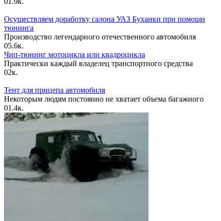
0
1.9к.
Осуществляем доработку салона УАЗ Буханки при помощи
тюнинга
Производство легендарного отечественного автомобиля
0
5.6к.
Чип-тюнинг мотоцикла или квадроцикла
Практически каждый владелец транспортного средства
0
2к.
Тент для прицепа автомобиля
Некоторым людям постоянно не хватает объема багажного
0
1.4к.