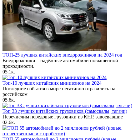
ТОП-25 лучших китайских внедорожников на 2024 год
Внедорожники – надёжные автомобили повышенной
проходимости.
0
5.1к.
Топ-10 лучших китайских минивэнов на 2024
Последние события в мире негативно отразились на
российском
0
5.6к.
Топ 33 лучших китайских грузовиков (самосвалы, тягачи)
Перечислим передовые грузовики из КНР, завоевавшие
0
2.6к.
ТОП 55 автомобилей до 2 миллионов рублей (новые,