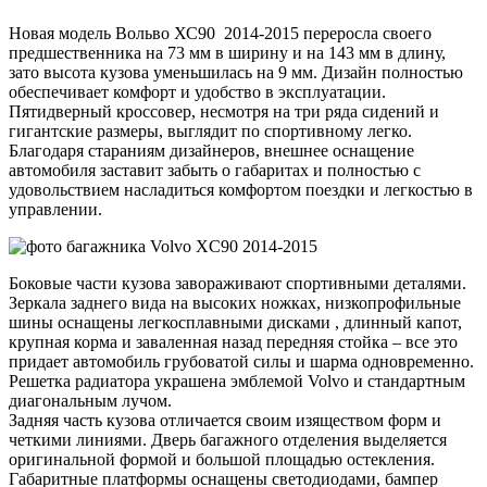
Новая модель Вольво ХС90 2014-2015 переросла своего
предшественника на 73 мм в ширину и на 143 мм в длину,
зато высота кузова уменьшилась на 9 мм. Дизайн полностью
обеспечивает комфорт и удобство в эксплуатации.
Пятидверный кроссовер, несмотря на три ряда сидений и
гигантские размеры, выглядит по спортивному легко.
Благодаря стараниям дизайнеров, внешнее оснащение
автомобиля заставит забыть о габаритах и полностью с
удовольствием насладиться комфортом поездки и легкостью в
управлении.
Боковые части кузова завораживают спортивными деталями.
Зеркала заднего вида на высоких ножках, низкопрофильные
шины оснащены легкосплавными дисками , длинный капот,
крупная корма и заваленная назад передняя стойка – все это
придает автомобиль грубоватой силы и шарма одновременно.
Решетка радиатора украшена эмблемой Volvo и стандартным
диагональным лучом.
Задняя часть кузова отличается своим изяществом форм и
четкими линиями. Дверь багажного отделения выделяется
оригинальной формой и большой площадью остекления.
Габаритные платформы оснащены светодиодами, бампер