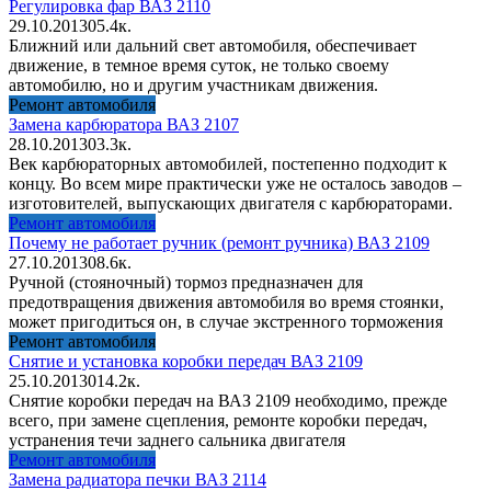
Регулировка фар ВАЗ 2110
29.10.2013
0
5.4к.
Ближний или дальний свет автомобиля, обеспечивает
движение, в темное время суток, не только своему
автомобилю, но и другим участникам движения.
Ремонт автомобиля
Замена карбюратора ВАЗ 2107
28.10.2013
0
3.3к.
Век карбюраторных автомобилей, постепенно подходит к
концу. Во всем мире практически уже не осталось заводов –
изготовителей, выпускающих двигателя с карбюраторами.
Ремонт автомобиля
Почему не работает ручник (ремонт ручника) ВАЗ 2109
27.10.2013
0
8.6к.
Ручной (стояночный) тормоз предназначен для
предотвращения движения автомобиля во время стоянки,
может пригодиться он, в случае экстренного торможения
Ремонт автомобиля
Снятие и установка коробки передач ВАЗ 2109
25.10.2013
0
14.2к.
Снятие коробки передач на ВАЗ 2109 необходимо, прежде
всего, при замене сцепления, ремонте коробки передач,
устранения течи заднего сальника двигателя
Ремонт автомобиля
Замена радиатора печки ВАЗ 2114