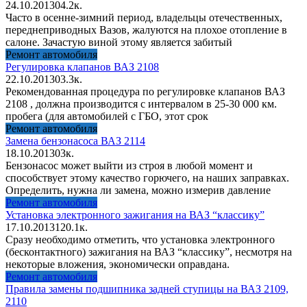
24.10.2013
0
4.2к.
Часто в осенне-зимний период, владельцы отечественных,
переднеприводных Вазов, жалуются на плохое отопление в
салоне. Зачастую виной этому является забитый
Ремонт автомобиля
Регулировка клапанов ВАЗ 2108
22.10.2013
0
3.3к.
Рекомендованная процедура по регулировке клапанов ВАЗ
2108 , должна производится с интервалом в 25-30 000 км.
пробега (для автомобилей с ГБО, этот срок
Ремонт автомобиля
Замена бензонасоса ВАЗ 2114
18.10.2013
0
3к.
Бензонасос может выйти из строя в любой момент и
способствует этому качество горючего, на наших заправках.
Определить, нужна ли замена, можно измерив давление
Ремонт автомобиля
Установка электронного зажигания на ВАЗ “классику”
17.10.2013
1
20.1к.
Сразу необходимо отметить, что установка электронного
(бесконтактного) зажигания на ВАЗ “классику”, несмотря на
некоторые вложения, экономически оправдана.
Ремонт автомобиля
Правила замены подшипника задней ступицы на ВАЗ 2109,
2110